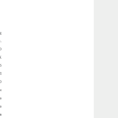
g
.
0
X
б
П
0
ч
а
а
в